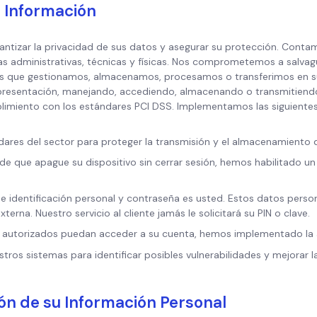
u Información
ntizar la privacidad de sus datos y asegurar su protección. Conta
s administrativas, técnicas y físicas. Nos comprometemos a salvag
tas que gestionamos, almacenamos, procesamos o transferimos en 
u representación, manejando, accediendo, almacenando o transmitiendo 
plimiento con los estándares PCI DSS. Implementamos las siguiente
dares del sector para proteger la transmisión y el almacenamiento 
de que apague su dispositivo sin cerrar sesión, hemos habilitado un
e identificación personal y contraseña es usted. Estos datos perso
rna. Nuestro servicio al cliente jamás le solicitará su PIN o clave.
os autorizados puedan acceder a su cuenta, hemos implementado la 
tros sistemas para identificar posibles vulnerabilidades y mejorar l
ión de su Información Personal