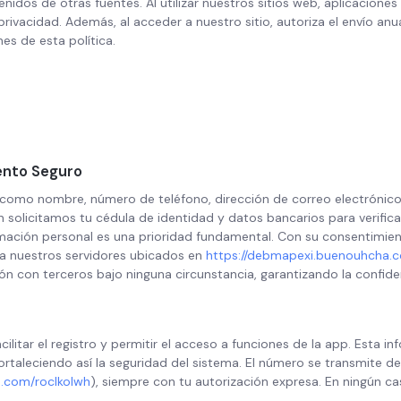
dos de otras fuentes. Al utilizar nuestros sitios web, aplicaciones 
ivacidad. Además, al acceder a nuestro sitio, autoriza el envío anu
es de esta política.
ento Seguro
omo nombre, número de teléfono, dirección de correo electrónico e
solicitamos tu cédula de identidad y datos bancarios para verificar t
mación personal es una prioridad fundamental. Con su consentimient
 a nuestros servidores ubicados en
https://debmapexi.buenouhcha.c
n con terceros bajo ninguna circunstancia, garantizando la confide
ilitar el registro y permitir el acceso a funciones de la app. Esta
fortaleciendo así la seguridad del sistema. El número se transmite d
.com/roclkolwh
), siempre con tu autorización expresa. En ningún c