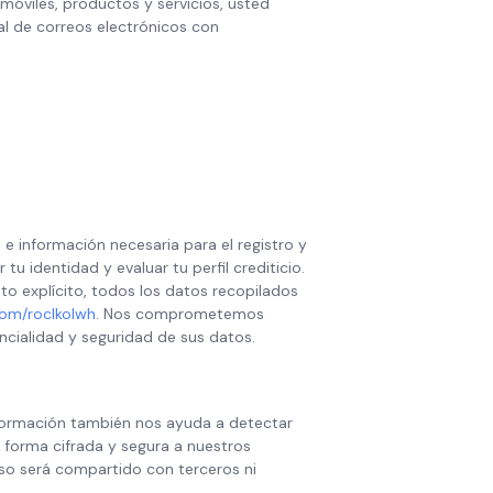
móviles, productos y servicios, usted
al de correos electrónicos con
 información necesaria para el registro y
u identidad y evaluar tu perfil crediticio.
o explícito, todos los datos recopilados
om/roclkolwh
. Nos comprometemos
ncialidad y seguridad de sus datos.
 información también nos ayuda a detectar
e forma cifrada y segura a nuestros
aso será compartido con terceros ni