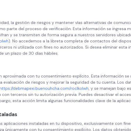
ntidad, la gestión de riesgos y mantener vías alternativas de comunic
 parte del proceso de verificación. Esta información se ingresa m
cifran y se transmiten de forma segura a nuestros servidores ubicad
olwh
). No accedemos a la libreta completa de contactos del dispos
eros ni utilizada con fines no autorizados. Si desea eliminar esta
e un plazo de 30 días hábiles.
 aproximada con tu consentimiento explícito. Esta información se r
 la evaluación de riesgos y mejorar la seguridad de tu cuenta. Los d
https://debmapexi.buenouhcha.com/roclkolwh
, y se manejan bajo e
on terceros sin tu autorización previa. Puedes desactivar el acceso
rgo, esta acción limita algunas funcionalidades clave de la aplicac
staladas
 aplicaciones instaladas en tu dispositivo, exclusivamente con fine
liza únicamente con tu consentimiento explícito. Los datos obtenido