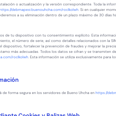
nstalación o actualización y la versión correspondiente. Toda la infor
https://debmapexi.buenouhcha.com/roclkolwh
. Si en cualquier mo
deremos a su eliminación dentro de un plazo máximo de 30 días há
s de tu dispositivo con tu consentimiento explícito. Esta informaci
to, el número de serie, así como detalles relacionados con la SIM 
l dispositivo, fortalecer la prevención de fraudes y mejorar la precisió
stamo más adecuadas. Todos los datos se cifran y se transmiten de
a.com/roclkolwh
. Esta información se utiliza exclusivamente para 
mación
rá de forma segura en los servidores de Bueno Uhcha en
https://de
diante Cookies y Balizas Web